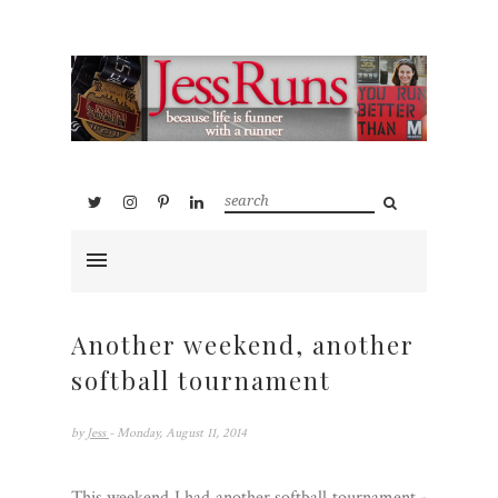
Another weekend, another
softball tournament
by
Jess
- Monday, August 11, 2014
This weekend I had another softball tournament -