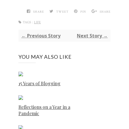
SHARE
TWEET
PIN
SHARE
TAGS :
LIFE
← Previous Story
Next Story →
YOU MAY ALSO LIKE
15 Years of Blogging
Reflections on a Year in a
Pandemic