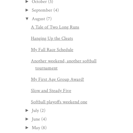
October
(3)
►
September
(4)
►
August
(7)
▼
A Tale of Two Long Runs
Hanging Up the Cleats
My Fall Race Schedule
Another weekend, another softball
tournament
My First Age Group Award!
Slow and Steady Five
Softball playoffs weekend one
July
(2)
►
June
(4)
►
May
(8)
►